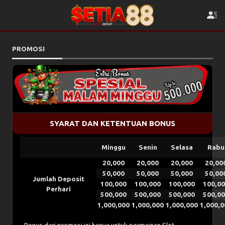
PROMOSI
SYARAT DAN KETENTUAN BONUS
Minggu
Senin
Selasa
Rabu
20,000
20,000
20,000
20,00
50,000
50,000
50,000
50,00
Jumlah Deposit
100,000
100,000
100,000
100,0
Perhari
500,000
500,000
500,000
500,0
1,000,000
1,000,000
1,000,000
1,000,0
- Bonus dari promosi ini hanya untuk permainan Slot.