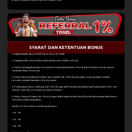
6. Slot di semua Provider dan Live Casino : 0,1%
SYARAT DAN KETENTUAN BONUS
1. Wajib memiliki akun (USER ID) di situs SETIA88.
2. Dapatkan link referral akun anda melalui menu daftar referral.
3. Untuk mendapatkan bonus ini, Anda bisa menyebarkan link referral anda di media sosial seperti :
Facebook, Blog, Forum, dsb.
4. Ketika ada pendaftaran member baru melalui link refferal anda, maka secara otomatis member
tersebut menjadi bawahan referensi anda.
5. Perhitungan Bonus dihitung dari referral yang aktif bermain permainan togel pada mode (Full - BB -
Diskon) , Slot dan Live Casino di Semua Provider.
6. Bonus hanya di dapat dari referral yang kalah dalam taruhan togel, jika taruhan menang maka bonus
referral ini tidak didapatkan.
Berikut ini Persentase perhitungan bonus :
• 4d : 1%
• 3d : 1%
• 2d : 1%