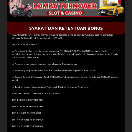
SYARAT DAN KETENTUAN BONUS
KABAR GEMBIRA !! Lomba Turnover Casino dan Slot Dengan Hadiah Puluhan Juta! Kesempatan
Menang Terbuka Untuk Semua Member SETIA88
SYARAT & KETENTUAN :
~> Peringkat dihitung berdasarkan akumulasi TURNOVER SLOT + CASINO di periode bulan
sebelumnya dan perhitungan TurnOver dimulai dari tanggal 1 pada pukul 00:00 WIB dan berakhir pada
pukul 23:59 di Akhir Bulan
~> Pemenangnya akan di umumkan pada tanggal 2 setiap bulan
~> Pemenang Wajib Claim konfirmasi ke LiveChat atau Whatsapp official SETIA88
~> Segala Bentuk Kecurangan Pihak SETIA88 berhak membatalkan bonus , Keputusan SETIA88 sangat
mutlak
~> Tidak di pungut biaya apapun, Terkecuali Pajak di tanggung Pemenang.
HADIAH LOMBA TURNOVER CASINO & SLOT:
TOP 1 = MOBIL MG TERBARU
TOP 2 = MOTOR YAMAHA ZX-5
TOP 3 = EMAS ANTAM 50GR
TOP 4 = IPHONE 16 PRO MAX
TOP 5 = IPHONE 15 PRO MAX