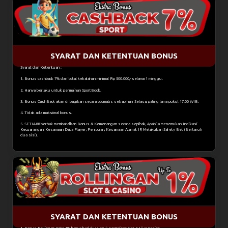
SYARAT DAN KETENTUAN BONUS
Syarat dan Ketentuan :
1. Bonus cashback 7% dari total kekalahan minimal Rp 500.000,- selama 1 minggu.
2. Hanya berlaku untuk permainan SportBook.
3. Bonus CashBack akan di bagikan secara otomatis setiap hari Selasa, paling lama pukul 17.00 WIB.
4. Tidak ada maksimal bonus.
5. SETIA88 berhak membatalkan Bonus & Kemenangan secara sepihak, Apabila menemukan Indikasi
Kecuarangan, Kesamaan Data Player, Penipuan, Kesamaan Alamat IP, Melakukan Safety Bet (Bertaruh
dua sisi).
SYARAT DAN KETENTUAN BONUS
1. Bonus Rollingan Upto 1% hanya berlaku untuk permainan Slot & Live Casino.