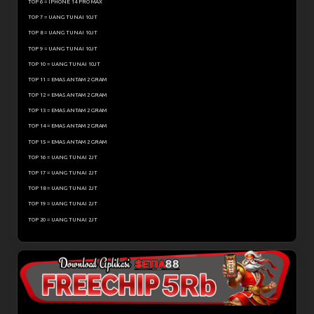
TOP 6 = IPHONE 14 PRO MAX
TOP 7 = UANG TUNAI 10JT
TOP 8 = UANG TUNAI 10JT
TOP 9 = UANG TUNAI 10JT
TOP 10 = UANG TUNAI 10JT
TOP 11 = EMAS ANTAM 2 GRAM
TOP 12 = EMAS ANTAM 2 GRAM
TOP 13 = EMAS ANTAM 2 GRAM
TOP 14 = EMAS ANTAM 2 GRAM
TOP 15 = EMAS ANTAM 2 GRAM
TOP 16 = UANG TUNAI 2JT
TOP 17 = UANG TUNAI 2JT
TOP 18 = UANG TUNAI 2JT
TOP 19 = UANG TUNAI 2JT
TOP 20 = UANG TUNAI 2JT