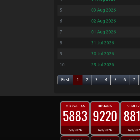
5
03 Aug 2026
6
02 Aug 2026
7
01 Aug 2026
8
31 Jul 2026
9
30 Jul 2026
10
29 Jul 2026
First
1
2
3
4
5
6
7
TOTO WUHAN
HK SIANG
SG MET
5883
9220
88
7/8/2026
6/8/2026
6/8/20