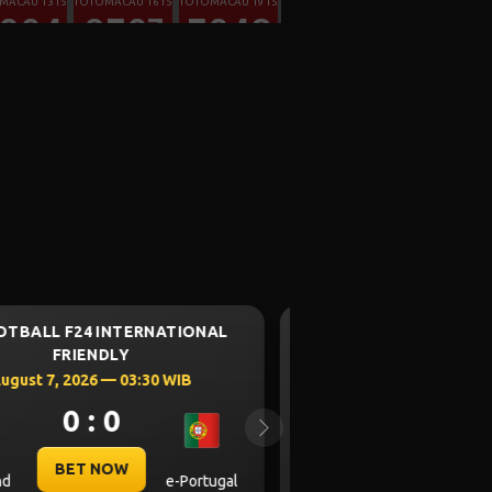
MACAU 1315
TOTOMACAU 1615
TOTOMACAU 1915
894
0597
5843
6/8/2026
6/8/2026
6/8/2026
 MACAU4D
JOHOR
152
8761
/8/2026
6/8/2026
FOOTBALL F24 INTERNATIONAL
FRIENDLY
August 7, 2026 — 04:00 WIB
0 : 0
Next
BET NOW
ngland
e-Finland