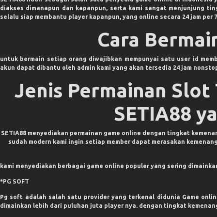
diakses dimanapun dan kapanpun, serta kami sangat menjunjung ting
selalu siap membantu player kapanpun, yang online secara 24 jam per 7 
uta*** | Deposit:
Cara Bermai
firga***ro | Deposit:
untuk bermain setiap orang diwajibkan mempunyai satu user id member
harj*** | Deposit:
akun dapat dibantu oleh admin kami yang akan tersedia 24 jam nonstop 
Jenis Permainan Slot 
nar*** | Deposit:
SETIA88 y
patri*** | Deposit:
SETIA88
menyediakan permainan game online dengan tingkat kemenangan
ell*** | Deposit:
sudah modern kami ingin setiap member dapat merasakan kemenanga
nam*** | Deposit:
kami menyediakan berbagai game online populer yang sering dimainka
*PG SOFT
sab*** | Deposit:
Pg soft adalah salah satu provider yang terkenal didunia Game onlin
dimainkan lebih dari puluhan juta player nya. dengan tingkat kemenang
par*** | Deposit: