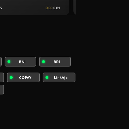
5
0.70
-1.75
-0.94
BNI
BRI
GOPAY
LinkAja