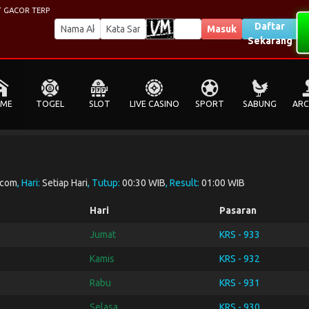
ERPERCAYA DENGAN KEMENANGAN DIATAS 98% DAN KEMENANGAN BERAPAPUN PASTI DI
Daftar
Masuk
Sekarang
ME
TOGEL
SLOT
LIVE CASINO
SPORT
SABUNG
ARC
.com
, Hari:
Setiap Hari
, Tutup:
00:30 WIB
, Result:
01:00 WIB
Hari
Pasaran
Jumat
KRS - 933
Kamis
KRS - 932
Rabu
KRS - 931
Selasa
KRS - 930