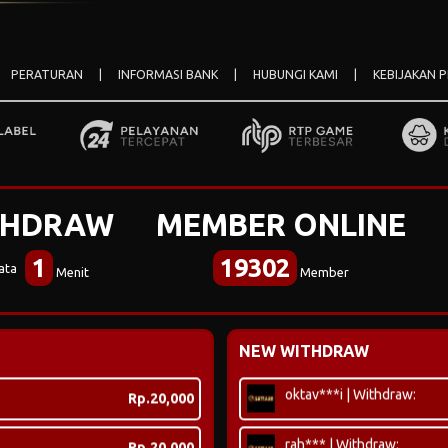
PERATURAN
|
INFORMASI BANK
|
HUBUNGI KAMI
|
KEBIJAKAN P
bali*** | Withdraw:
Rp.25,000
firga***ro | Withdraw:
Rp.45,000
THDRAW
MEMBER ONLINE
ver*** | Withdraw:
Rp.45,000
1
19302
ata
Menit
Member
kama*** | Withdraw:
Rp.45,000
oktav***i | Withdraw:
Rp.20,000
NEW WITHDRAW
rah*** | Withdraw:
Rp.20,000
sab*** | Withdraw:
Rp.10,000