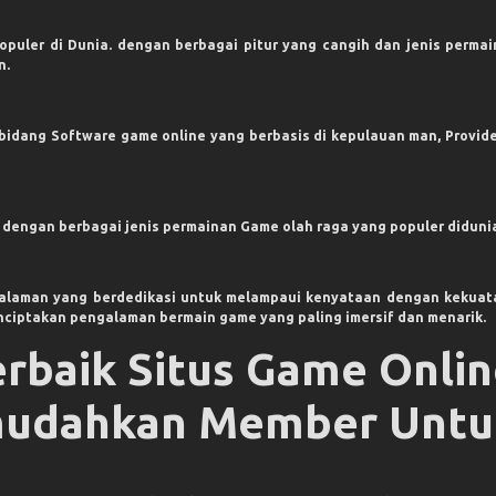
iswah***i | Withdraw:
Rp.10,000
opuler di Dunia. dengan berbagai pitur yang cangih dan jenis perm
n.
alm*** | Withdraw:
Rp.10,000
dang Software game online yang berbasis di kepulauan man, Provider
iswah***i | Withdraw:
Rp.35,000
int*** | Withdraw:
Rp.20,000
, dengan berbagai jenis permainan Game olah raga yang populer diduni
sito***l | Withdraw:
Rp.40,000
aman yang berdedikasi untuk melampaui kenyataan dengan kekuatan im
novit***ri | Withdraw:
Rp.45,000
nciptakan pengalaman bermain game yang paling imersif dan menarik.
Terbaik Situs Game Onli
nar*** | Withdraw:
Rp.15,000
udahkan Member Untu
van*** | Withdraw:
Rp.40,000
maya***i | Withdraw:
Rp.40,000