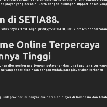
iap player yang bermain. Serta dengan dukungan support admin yang
Rp.600,000
 di SETIA88.
Rp.680,000
tus style="text-align: justify;">
SETIA88
, untuk proses pendaftaran
Rp.1,870,000
Game Online Terpercaya
Rp.1,550,000
nya Tinggi
Rp.1,500,000
luhan ribu member nya. Dengan pelayanan dan juga tampilan situs yang
Rp.1,150,000
ame yang dapat dimainkan dengan mudah, para player akan terbantu
Rp.880,000
Rp.310,000
unik provider ini banyak diminati oleh player di Indonesia dan telah
Rp.390,000