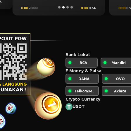
0.64
0.00
0.95
0.00
0.81
1.7
Bank Lokal
BCA
Mandiri
E Money & Pulsa
DANA
OVO
Telkomsel
Axiata
Crypto Currency
USDT