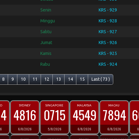
Senin
KRS - 929
Minggu
KRS - 928
Sabtu
KRS - 927
Jumat
KRS - 926
Kamis
KRS - 925
Rabu
KRS - 924
8
9
10
11
12
13
14
15
Last ( 73 )
RO
SYDNEY
SINGAPORE
MALAYSIA
MACAU
14
4816
0715
4549
7894
6
26
6/8/2026
5/8/2026
6/8/2026
6/8/2026
6