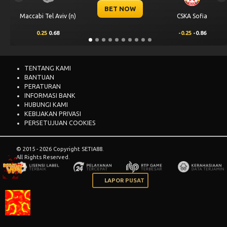
BET NOW
Tel Aviv (n)
CSKA Sofia
Lincoln Re
25
0.68
-0.25
-0.86
-0.75
TENTANG KAMI
BANTUAN
PERATURAN
INFORMASI BANK
HUBUNGI KAMI
KEBIJAKAN PRIVASI
PERSETUJUAN COOKIES
© 2015 - 2026 Copyright SETIA88.
All Rights Reserved.
LAPOR PUSAT