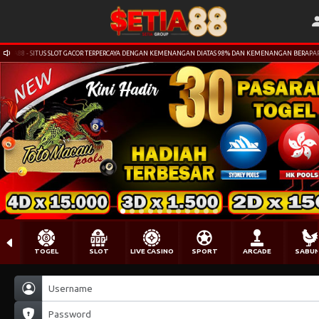
TIA88 - SITUS SLOT GACOR TERPERCAYA DENGAN KEMENANGAN DIATAS 98% DAN KEMENANGAN BERAPAPUN 
TOGEL
SLOT
LIVE CASINO
SPORT
ARCADE
SABU