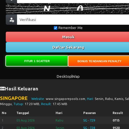
Remember Me
Masuk
Daftar Sekarang
FITUR 1 SCATTER
BONUS TENDANGAN PENALTY
Desktop
Wap
Hasil Keluaran
SINGAPORE
Website:
www.singaporepools.com
, Hari:
Senin, Rabu, Kamis, Sa
Minggu
, Tutup:
17:20 WIB
, Result:
17:45 WIB
No
Tanggal
Hari
Pasaran
Result
1
05 Aug 2026
Rabu
SG - 729
0715
2
03 Aug 2026
Senin
SG - 728
9120